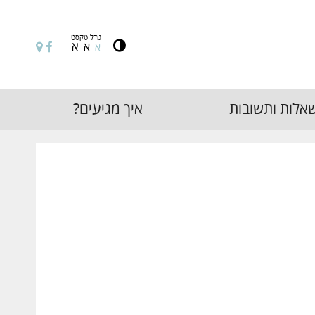
גודל טקסט
א
א


א
אלות ותשובות
איך מגיעים?